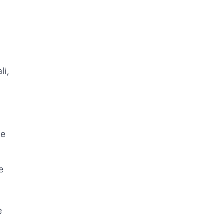
li,
se
e
e