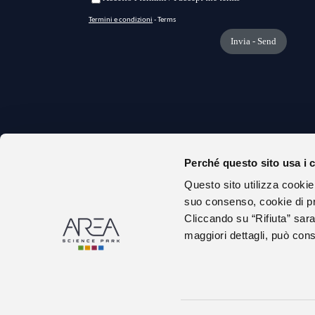
Perché questo sito usa i 
CHI S
Questo sito utilizza cookie
URP
suo consenso, cookie di pr
AMMIN
Cliccando su “Rifiuta” sara
maggiori dettagli, può consu
DICHIA
GARE E
ALBO 
LAVOR