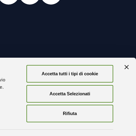
Accetta tutti i tipi di cookie
TORNA
vio
ze.
Accetta Selezionati
r
FICATA
Rifiuta