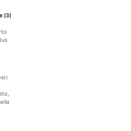
e (3)
rto
plus
sti
eto,
ella