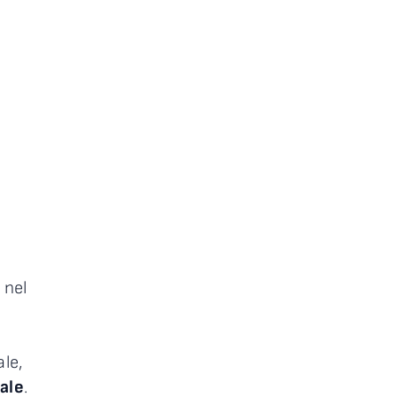
o nel
le,
ale
.