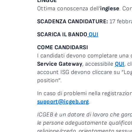
LINGUE
Ottima conoscenza dell’
inglese
. Co
SCADENZA CANDIDATURE:
17 febbr
SCARICA IL BANDO
QUI
COME CANDIDARSI
I candidati devono completare una c
Service Gateway
, accessibile
QUI
, c
account ISG devono cliccare su “Log
position”.
In caso di problemi nella registrazio
support@icgeb.org
.
ICGEB è un datore di lavoro che gara
le persone adeguatamente qualificat
religione/credo, orientamento sessua