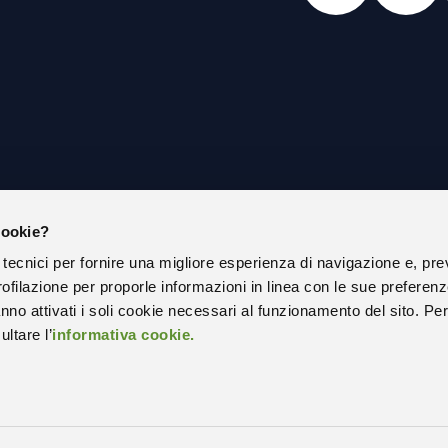
cookie?
IAMO
PRIVACY POLICY
 tecnici per fornire una migliore esperienza di navigazione e, pre
COOKIE POLICY
ofilazione per proporle informazioni in linea con le sue preferen
ISTRAZIONE TRASPARENTE
SOCIAL MEDIA POLICY ESTERNA
nno attivati i soli cookie necessari al funzionamento del sito. Pe
ltare l’
informativa cookie.
RAZIONE DI ACCESSIBILITÀ
STATISTICHE SITO WEB
 APPALTI
PEC – POSTA ELETTRONICA CERTI
ONLINE
CODICE UNIVOCO UFFICIO – SPLIT
PAYMENT
A CON NOI