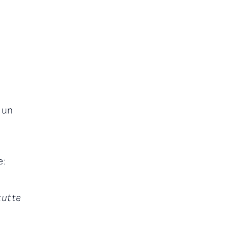
i un
e:
tutte