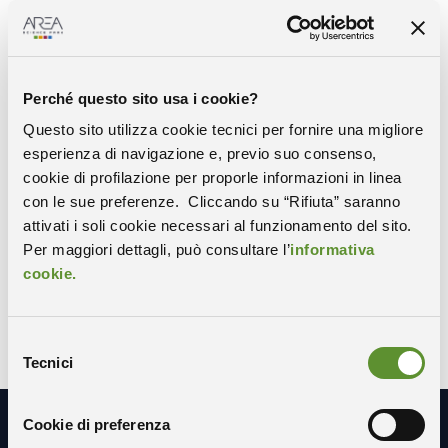
VISITA IL SITO
Ricerche fisico-chimico-biologiche su materiali ibridi,
superconduttività, proprietà del DNA.
Perché questo sito usa i cookie?
Nanotecnologie e innovazione in tecnologie
Questo sito utilizza cookie tecnici per fornire una migliore
convergenti.
esperienza di navigazione e, previo suo consenso,
cookie di profilazione per proporle informazioni in linea
con le sue preferenze. Cliccando su “Rifiuta” saranno
Centro di ricerca
TIPOLOGIA:
attivati i soli cookie necessari al funzionamento del sito.
Per maggiori dettagli, può consultare l’
informativa
Fisica, Materiali e Nanotecnologie
SETTORE:
cookie.
Basovizza
CAMPUS:
Q1; Q2
EDIFICIO:
Selezione
Tecnici
del
consenso
Cookie di preferenza