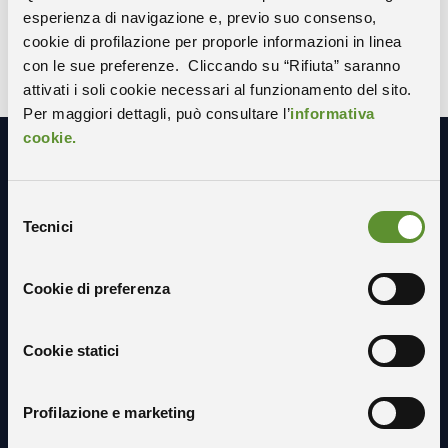
Basovizza
CAMPUS:
esperienza di navigazione e, previo suo consenso,
Q1
EDIFICIO:
cookie di profilazione per proporle informazioni in linea
con le sue preferenze. Cliccando su “Rifiuta” saranno
attivati i soli cookie necessari al funzionamento del sito.
Per maggiori dettagli, può consultare l’
informativa
cookie.
Resta in contatto con noi
Selezione
Tecnici
del
consenso
Cookie di preferenza
Cookie statici
Profilazione e marketing