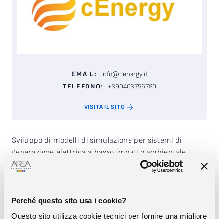
EMAIL:
info@cenergy.it
TELEFONO:
+390403756780
VISITA IL SITO
Sviluppo di modelli di simulazione per sistemi di
generazione elettrica a basso impatto ambientale
basati su celle a combustibile. Sistemi di recupero,
conversione e stoccaggio di energia.
Impresa
TIPOLOGIA:
Perché questo sito usa i cookie?
Energia e Ambiente
SETTORE:
Questo sito utilizza cookie tecnici per fornire una migliore