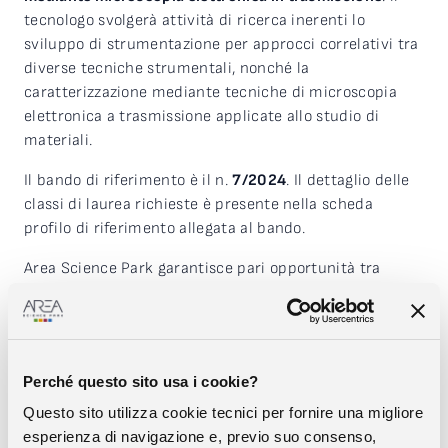
tecnologo svolgerà attività di ricerca inerenti lo
sviluppo di strumentazione per approcci correlativi tra
diverse tecniche strumentali, nonché la
caratterizzazione mediante tecniche di microscopia
elettronica a trasmissione applicate allo studio di
materiali.
Il bando di riferimento è il n.
7/2024
. Il dettaglio delle
classi di laurea richieste è presente nella scheda
profilo di riferimento allegata al bando.
Area Science Park garantisce pari opportunità tra
uomini e donne per l’accesso al lavoro e il trattamento
sul lavoro, ai sensi del D. Lgs. 11 aprile 2006, n. 198.
Perché questo sito usa i cookie?
Presentazione della domanda – Termini e modalità
Questo sito utilizza cookie tecnici per fornire una migliore
Le domande di partecipazione al concorso devono
esperienza di navigazione e, previo suo consenso,