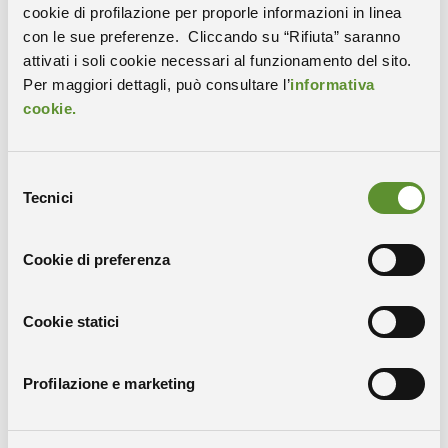
essere presentate esclusivamente tramite il Portale
cookie di profilazione per proporle informazioni in linea
unico del Reclutamento, disponibile
con le sue preferenze. Cliccando su “Rifiuta” saranno
all’indirizzo
www.inPA.gov.it
, compilando il modulo
attivati i soli cookie necessari al funzionamento del sito.
online, previa lettura del bando di concorso.
Per maggiori dettagli, può consultare l’
informativa
La domanda dovrà essere inviata entro le ore 12.00 del
cookie.
25 novembre 2024.
Per eventuali ulteriori informazioni e/o richieste di
supporto informatico scrivere a:
Selezione
Tecnici
concorsi@areasciencepark.it
.
del
consenso
IMPORTANTE
: per seguire la procedura e tutti i relativi
Cookie di preferenza
aggiornamenti consulta la pagina del bando sul sito
Amministrazione Trasparente
Cookie statici
SCARICA IL BANDO
Profilazione e marketing
CANDIDATI