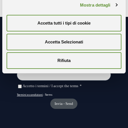
Mostra dettagli
Accetta tutti i tipi di cookie
Resta in contatto con noi
Accetta Selezionati
Rifiuta