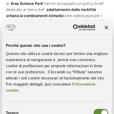
di
Area Science Park
hanno sviluppato un policy brief
dedicato al tema dell’
adattamento della mobilità
urbana ai cambiamenti climatici
che costituisce per i
decisori politici e i pianificatori urbani una
linea guida
di riferimento
e una base scientifica su cui pianificare
la mobilità futura e le infrastrutture ad essa connesse
.
Il report descrive i principali
impatti dei cambiamenti
Perché questo sito usa i cookie?
climatici sulla mobilità urbana
con l’obiettivo di
sensibilizzare i decisori politici e suggerisce possibili
Questo sito utilizza cookie tecnici per fornire una migliore
soluzioni per minimizzarne gli effetti e rendere il
esperienza di navigazione e, previo suo consenso,
sistema della mobilità più resiliente al cambiamento
cookie di profilazione per proporle informazioni in linea
climatico.
con le sue preferenze. Cliccando su “Rifiuta” saranno
attivati i soli cookie necessari al funzionamento del sito.
Disponibile qui la versione in inglese
Per maggiori dettagli, può consultare l’
informativa
cookie.
Selezione
Tecnici
del