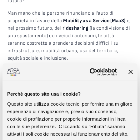
futura?
Man mano che le persone rinunciano all’auto di
proprietà in favore della
Mobility as a Service (MaaS)
e,
nel prossimo futuro, del
ridesharing
(la condivisione di
uno spostamento) con veicoli autonomi, le città
saranno costrette a prendere decisioni difficili su
infrastrutture, mobilità urbana, uso del territorio,
equità sociale e inclusione.
Il documento, elaborato da Area Science Park
nell’ambito del
progetto europeo Urban Transports
, si
pone come un’analisi di scenario a supporto dei
decisori politici per pianificare al meglio
Perché questo sito usa i cookie?
le
infrastrutture di mobilità
nell’ottica del processo di
Questo sito utilizza cookie tecnici per fornire una migliore
automazione del
trasporto stradale urbano
,
esperienza di navigazione e, previo suo consenso,
evidenziando quali sono le principali problematiche e
cookie di profilazione per proporle informazioni in linea
le tendenze future legate a questo settore.
con le sue preferenze. Cliccando su “Rifiuta” saranno
attivati i soli cookie necessari al funzionamento del sito.
All’interno del documento, una serie di schede