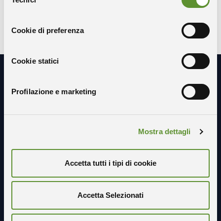
del
consenso
SCARICA IL REPORT
Cookie di preferenza
Cookie statici
Resta in contatto con noi
Profilazione e marketing
Mostra dettagli
Accetta tutti i tipi di cookie
Accetta Selezionati