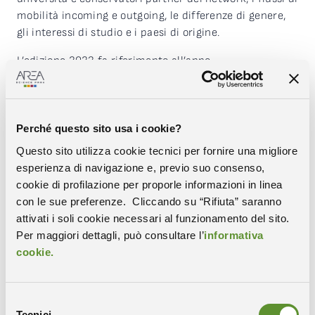
mobilità incoming e outgoing, le differenze di genere,
gli interessi di studio e i paesi di origine.
L’edizione 2023 fa riferimento all’anno
accademico 2021/2022 per gli studenti e
all’anno 2022 per ricercatori e docenti.
A distanza di due anni dall’inizio della pandemia si
Perché questo sito usa i cookie?
iniziano finalmente a vedere i primi segnali di ripresa,
Questo sito utilizza cookie tecnici per fornire una migliore
in particolare per quanto riguarda la mobilità incoming
esperienza di navigazione e, previo suo consenso,
sia degli studenti che dei ricercatori e docenti, così
cookie di profilazione per proporle informazioni in linea
come è ripresa la mobilità outgoing degli studenti
con le sue preferenze. Cliccando su “Rifiuta” saranno
iscritti presso le Università e i Conservatori della
attivati i soli cookie necessari al funzionamento del sito.
regione.
Per maggiori dettagli, può consultare l’
informativa
L’indagine è stata realizzata da Anna Comini, Ufficio
cookie.
Valorizzazione della Ricerca, Area Science Park
Per maggiori informazioni:
sisfvg@areasciencepark.it
Selezione
Tecnici