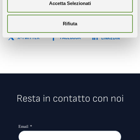
Accetta Selezionati
Condividi
Rifiuta
COPIA IL LINK
WHATSAPP
X-TWITTER
FACEBOOK
LINKEDIN
Resta in contatto con noi