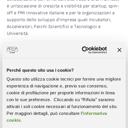
è un’occasione di crescita e visibilità per startup, spin-
off e PMI innovative italiane e per le organizzazioni a
supporto dello sviluppo d’impresa quali Incubatori,
Acceleratori, Parchi Scientifici e Tecnologici e
Università.
Novità dell’edizione 2022 della manifestazione è
l’Academy,
un percorso formativo online
– svoltosi il
20 e il 21 luglio – strutturato in due mezze giornate in
cui i partecipanti hanno avuto modo di capre come
Perché questo sito usa i cookie?
realizzare al meglio il
video pitch di presentazione
dell’idea imprenditoriale
e riuscire a promuovere in
Questo sito utilizza cookie tecnici per fornire una migliore
modo efficace il proprio progetto.
esperienza di navigazione e, previo suo consenso,
cookie di profilazione per proporle informazioni in linea
A tenere i corsi, supportati dallo staff di Area, Valentina
con le sue preferenze. Cliccando su “Rifiuta” saranno
Maltagliati – Elevator Pitch Trainer, e Davide Dall’Acqua
attivati i soli cookie necessari al funzionamento del sito.
– Video & Digital Strategist.
Per maggiori dettagli, può consultare l’
informativa
cookie.
La due giorni ha visto grande partecipazione e