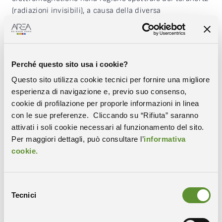
(radiazioni invisibili), a causa della diversa
composizione chimica, del contenuto d’acqua e della
struttura delle membrane. Il primo passo sarà mappare
queste differenze per creare una libreria aperta di
“impronte spettrali” dei tumori, che servirà ad
Perché questo sito usa i cookie?
addestrare algoritmi di intelligenza artificiale.
Questo sito utilizza cookie tecnici per fornire una migliore
Sviluppato a partire dal precedente progetto Attract, il
esperienza di navigazione e, previo suo consenso,
sensore è composto da una matrice di risonatori
cookie di profilazione per proporle informazioni in linea
micromeccanici, una sorta di micro molle che fungono
con le sue preferenze. Cliccando su “Rifiuta” saranno
da pixel. Quando investite dalle radiazioni terahertz, le
attivati i soli cookie necessari al funzionamento del sito.
molle si scaldano cambiando frequenza. Il risultato è
Per maggiori dettagli, può consultare l’
informativa
un’immagine
iperspettrale
che rivela il “colore” della
cookie.
radiazione emessa dalla pelle, che può essere associato
allo stato sano oppure malato delle cellule.
Selezione
Il team di Elettra si occupa della progettazione
Tecnici
del
dell’elettronica di controllo e di acquisizione in grado di
consenso
“ascoltare” in tempo reale i minimi cambiamenti di