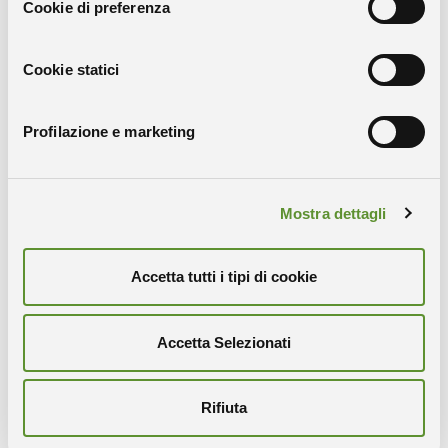
Cookie di preferenza
frequenza delle micro molle. La sfida principale nei
prossimi quattro anni sarà sconfiggere il
rumore di
fondo
, che rischia di coprire i segnali debolissimi
Cookie statici
emessi dalle cellule.
Profilazione e marketing
Mostra dettagli
Condividi
Accetta tutti i tipi di cookie
COPIA IL LINK
WHATSAPP
X-TWITTER
FACEBOOK
LINKEDIN
Accetta Selezionati
Rifiuta