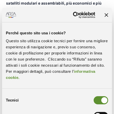
satelliti modulari e assemblabili, più economici e più
facili da produrre
. Il prototipo è di plastica, stampato in
3D e ospita tutti i collegamenti elettrici necessari al
suo funzionamento.
Perché questo sito usa i cookie?
Questo sito utilizza cookie tecnici per fornire una migliore
esperienza di navigazione e, previo suo consenso,
cookie di profilazione per proporle informazioni in linea
con le sue preferenze. Cliccando su “Rifiuta” saranno
Condividi
attivati i soli cookie necessari al funzionamento del sito.
Per maggiori dettagli, può consultare l’
informativa
COPIA IL LINK
WHATSAPP
cookie.
X-TWITTER
FACEBOOK
LINKEDIN
Selezione
Tecnici
del
consenso