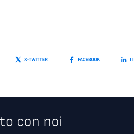
X-TWITTER
FACEBOOK
L
to con noi