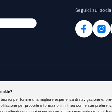
Seguici sui socia
cookie?
IAMO
PRIVACY POLICY
 tecnici per fornire una migliore esperienza di navigazione e, pre
COOKIE POLICY
ofilazione per proporle informazioni in linea con le sue preferen
ISTRAZIONE TRASPARENTE
SOCIAL MEDIA POLICY ESTERNA
nno attivati i soli cookie necessari al funzionamento del sito. Pe