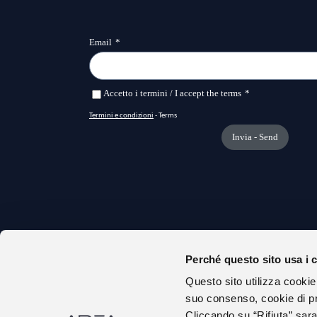
Perché questo sito usa i 
CHI S
Questo sito utilizza cookie
URP
suo consenso, cookie di pr
AMMIN
Cliccando su “Rifiuta” sara