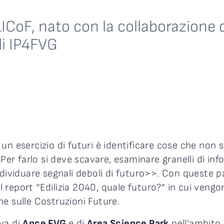
 LICoF, nato con la collaborazione 
di IP4FVG
un esercizio di futuri è identificare cose che non
 Per farlo si deve scavare, esaminare granelli di in
ndividuare segnali deboli di futuro>>. Con queste 
il report “Edilizia 2040, quale futuro?” in cui vengo
ne sulle Costruzioni Future.
va di
Ance FVG
e di
Area Science Park
nell’ambito d