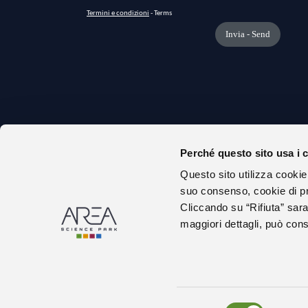
Perché questo sito usa i 
CHI S
Questo sito utilizza cookie
URP
suo consenso, cookie di pr
AMMIN
Cliccando su “Rifiuta” sara
maggiori dettagli, può consu
DICHIA
GARE E
ALBO 
LAVOR
Selezione