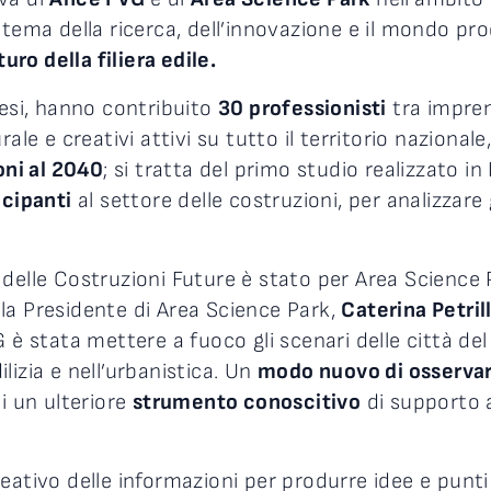
stema della ricerca, dell’innovazione e il mondo pro
uro della filiera edile.
mesi, hanno contribuito
30 professionisti
tra imprendi
ale e creativi attivi su tutto il territorio nazionale
oni al 2040
; si tratta del primo studio realizzato in
icipanti
al settore delle costruzioni, per analizzare g
 delle Costruzioni Future è stato per Area Science
e la Presidente di Area Science Park,
Caterina Petril
 è stata mettere a fuoco gli scenari delle città del
dilizia e nell’urbanistica. Un
modo nuovo di osservare
i un ulteriore
strumento conoscitivo
di supporto a
ativo delle informazioni per produrre idee e punti d