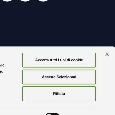
Accetta tutti i tipi di cookie
TORNA
vio
ze.
Accetta Selezionati
r
FICATA
Rifiuta