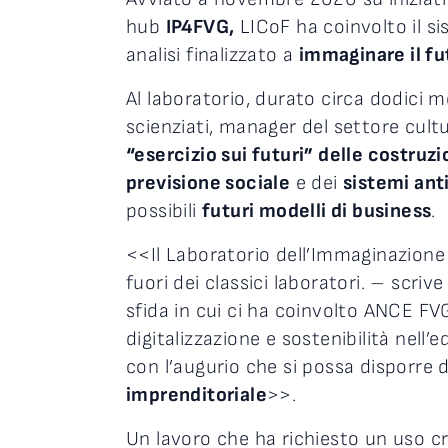
hub
IP4FVG,
LICoF ha coinvolto il si
analisi finalizzato a
immaginare il fut
Al laboratorio, durato circa dodici 
scienziati, manager del settore cultur
“esercizio sui futuri” delle costruzi
previsione sociale
e dei
sistemi ant
possibili
futuri modelli di business
.
<<Il Laboratorio dell’Immaginazione
fuori dei classici laboratori. – scriv
sfida in cui ci ha coinvolto ANCE FVG
digitalizzazione e sostenibilità nell’e
con l’augurio che si possa disporre d
imprenditoriale
>>.
Un lavoro che ha richiesto un uso cre