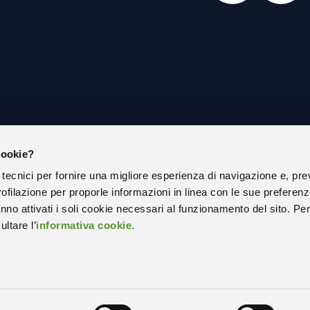
cookie?
IAMO
PRIVACY POLICY
 tecnici per fornire una migliore esperienza di navigazione e, pre
COOKIE POLICY
ofilazione per proporle informazioni in linea con le sue preferen
ISTRAZIONE TRASPARENTE
SOCIAL MEDIA POLICY ESTERNA
nno attivati i soli cookie necessari al funzionamento del sito. Pe
ltare l’
informativa cookie.
RAZIONE DI ACCESSIBILITÀ
STATISTICHE SITO WEB
 APPALTI
PEC – POSTA ELETTRONICA CERTI
ONLINE
CODICE UNIVOCO UFFICIO – SPLIT
PAYMENT
A CON NOI