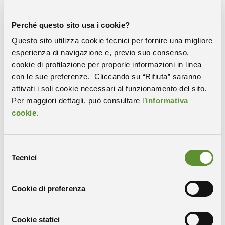
giorno più bello. Gestire persone così intelligenti può
essere molto complesso, e allora sono orgogliosa che
Perché questo sito usa i cookie?
questo sia il risultato più importante di Mario
Questo sito utilizza cookie tecnici per fornire una migliore
Fragiacomo, co-fondatore di PICOSATS, e mio che
esperienza di navigazione e, previo suo consenso,
abbiamo costruito e dato un solido lavoro a tutti loro. A
cookie di profilazione per proporle informazioni in linea
questo ovviamente si aggiunga la tecnologia, che per
con le sue preferenze. Cliccando su “Rifiuta” saranno
lavorare sempre all’avanguardia nel settore Spazio, è
attivati i soli cookie necessari al funzionamento del sito.
estremamente costosa. E per raggiungere tutto questo,
Per maggiori dettagli, può consultare l’
informativa
ringrazio i fondi di investimento, Liftt, Progress Tech
cookie.
Transfer e Galaxia, e tutti i nostri soci, che hanno
creduto e credono in noi. Voglio aggiungere i miei
ringraziamenti all’Università degli Studi di Trieste, che
Selezione
10 anni fa mi ha convinto a iniziare PICOSATS, Area
Tecnici
del
Science Park e il Polo Tecnologico Alto Adriatico,
consenso
perché i parchi scientifici e tecnologici possono dare
tantissimo e dobbiamo anche noi esserne parte attiva”.
Cookie di preferenza
Cookie statici