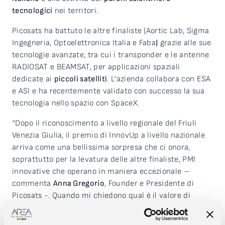
tecnologici
nei territori.
Picosats ha battuto le altre finaliste (Aortic Lab, Sigma
Ingegneria, Optoelettronica Italia e Faba
)
grazie alle sue
tecnologie avanzate, tra cui i transponder e le antenne
RADIOSAT e BEAMSAT, per applicazioni spaziali
dedicate ai
piccoli satelliti
. L’azienda collabora con ESA
e ASI e ha recentemente validato con successo la sua
tecnologia nello spazio con SpaceX.
“Dopo il riconoscimento a livello regionale del Friuli
Venezia Giulia, il premio di InnovUp a livello nazionale
arriva come una bellissima sorpresa che ci onora,
soprattutto per la levatura delle altre finaliste, PMI
innovative che operano in maniera eccezionale –
commenta
Anna Gregorio
, Founder e Presidente di
Picosats -. Quando mi chiedono qual è il valore di
PICOSATS, sembra ovvio ma la risposta è il team!
Lavorare con ragazzi e ragazze, giovanissimi, è ogni