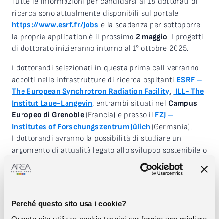
Tutte le informazioni per candidarsi ai 18 dottorati di
ricerca sono attualmente disponibili sul portale
https://www.esrf.fr/Jobs
e la scadenza per sottoporre
la propria application è il prossimo
2 maggio
. I progetti
di dottorato inizieranno intorno al 1° ottobre 2025.
I dottorandi selezionati in questa prima call verranno
accolti nelle infrastrutture di ricerca ospitanti
ESRF –
The European Synchrotron Radiation Facility
,
ILL- The
Institut Laue-Langevin
, entrambi situati nel
Campus
Europeo di Grenoble
(Francia) e presso il
FZJ –
Institutes of Forschungszentrum Jülich
(Germania).
I dottorandi avranno la possibilità di studiare un
argomento di attualità legato allo sviluppo sostenibile o
alla competitività industriale e di apprendere alcune
tecniche analitiche avanzate disponibili presso la loro
infrastruttura di ricerca ospitante.
Perché questo sito usa i cookie?
Una seconda call è invece prevista a partire da febbraio
2026.
Questo sito utilizza cookie tecnici per fornire una migliore