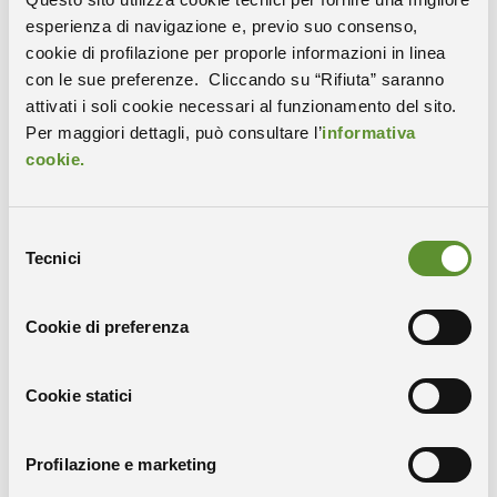
esperienza di navigazione e, previo suo consenso,
Area Science Park partecipa a Nexstep come
cookie di profilazione per proporle informazioni in linea
infrastruttura ospitante dei PhD assieme a
ESRF
con le sue preferenze. Cliccando su “Rifiuta” saranno
(coordinatore Nexstep) e
ILL
(Francia),
FZJ
(Germania),
attivati i soli cookie necessari al funzionamento del sito.
Area Science Park (Italia),
NTNU
(Norvegia).
Per maggiori dettagli, può consultare l’
informativa
cookie.
PER SCOPRIRE LE 18 CALL E AVERE MAGGIORI
DETTAGLI CLICCA
QUI
Selezione
Tecnici
del
consenso
Cookie di preferenza
Cookie statici
Condividi
Profilazione e marketing
COPIA IL LINK
WHATSAPP