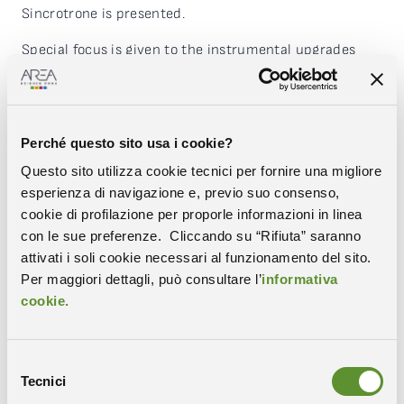
Sincrotrone is presented.
Special focus is given to the instrumental upgrades
planned in the framework of PRP@Ceric and Elettra
2.0.
Speaker: Barbara Rossi, Elettra Sincrotrone Trieste
Perché questo sito usa i cookie?
Questo sito utilizza cookie tecnici per fornire una migliore
esperienza di navigazione e, previo suo consenso,
cookie di profilazione per proporle informazioni in linea
con le sue preferenze. Cliccando su “Rifiuta” saranno
attivati i soli cookie necessari al funzionamento del sito.
Condividi
Per maggiori dettagli, può consultare l’
informativa
cookie.
COPIA IL LINK
WHATSAPP
X-TWITTER
FACEBOOK
LINKEDIN
Selezione
Tecnici
del