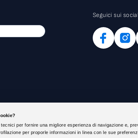
Seguici sui socia
cookie?
IAMO
PRIVACY POLICY
 tecnici per fornire una migliore esperienza di navigazione e, pre
COOKIE POLICY
ofilazione per proporle informazioni in linea con le sue preferen