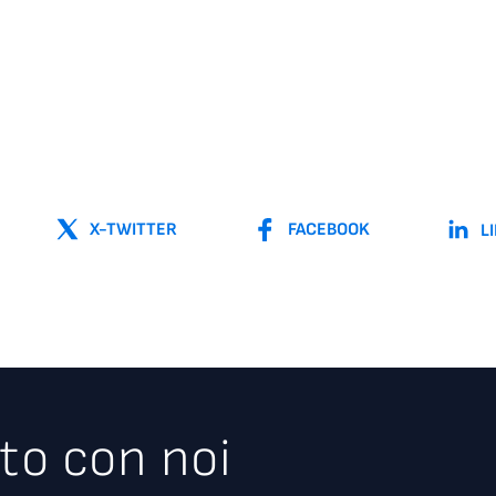
X-TWITTER
FACEBOOK
L
to con noi