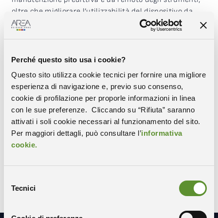
oltre che migliorare l’utilizzabilità del dispositivo da
parte dell’operatore e le prestazioni cliniche offerte al
paziente.
Perché questo sito usa i cookie?
Questo sito utilizza cookie tecnici per fornire una migliore
esperienza di navigazione e, previo suo consenso,
cookie di profilazione per proporle informazioni in linea
Condividi
con le sue preferenze. Cliccando su “Rifiuta” saranno
attivati i soli cookie necessari al funzionamento del sito.
Per maggiori dettagli, può consultare l’
informativa
COPIA IL LINK
WHATSAPP
cookie.
X-TWITTER
FACEBOOK
LINKEDIN
Selezione
Tecnici
del
consenso