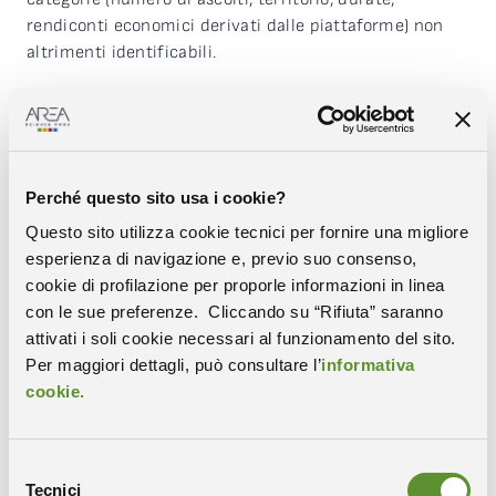
rendiconti economici derivati dalle piattaforme) non
altrimenti identificabili.
Il progetto è stato sviluppato e finanziato grazie alla
seconda edizione di “Test4Digitalization”, bando di
finanziamento di IP4FVG per demo, test e progetti di
digitalizzazione promosso da ‪‪
‪Area Science Park
a
Perché questo sito usa i cookie?
valere sul Fondo Sviluppo e Coesione FVG.
Questo sito utilizza cookie tecnici per fornire una migliore
esperienza di navigazione e, previo suo consenso,
cookie di profilazione per proporle informazioni in linea
con le sue preferenze. Cliccando su “Rifiuta” saranno
attivati i soli cookie necessari al funzionamento del sito.
Per maggiori dettagli, può consultare l’
informativa
Condividi
cookie.
COPIA IL LINK
WHATSAPP
Selezione
X-TWITTER
FACEBOOK
LINKEDIN
Tecnici
del