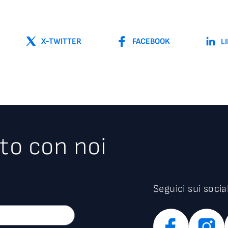
X-TWITTER
FACEBOOK
L
to con noi
Seguici sui socia