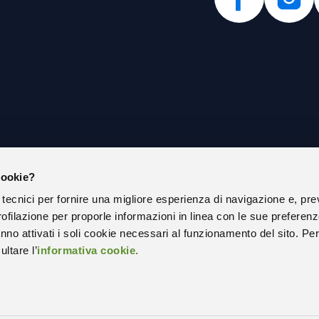
cookie?
IAMO
PRIVACY POLICY
 tecnici per fornire una migliore esperienza di navigazione e, pre
COOKIE POLICY
ofilazione per proporle informazioni in linea con le sue preferen
ISTRAZIONE TRASPARENTE
SOCIAL MEDIA POLICY ESTERNA
nno attivati i soli cookie necessari al funzionamento del sito. Pe
ltare l’
informativa cookie.
RAZIONE DI ACCESSIBILITÀ
STATISTICHE SITO WEB
 APPALTI
PEC – POSTA ELETTRONICA CERTI
ONLINE
CODICE UNIVOCO UFFICIO – SPLIT
PAYMENT
A CON NOI