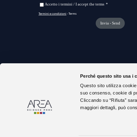
Perché questo sito usa i 
CHI S
Questo sito utilizza cookie
URP
suo consenso, cookie di pr
AMMIN
Cliccando su “Rifiuta” sara
maggiori dettagli, può consu
DICHIA
GARE E
ALBO 
LAVOR