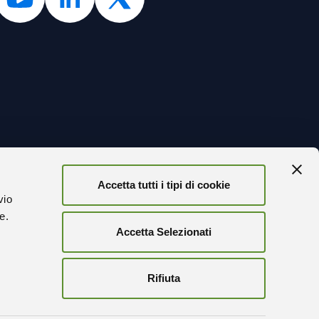
Accetta tutti i tipi di cookie
TORNA
vio
ze.
Accetta Selezionati
r
FICATA
Rifiuta