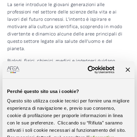
La serie introduce le giovani generazioni alle
professioni nel settore delle scienze della vita e ai
lavori del futuro connessi. L’intento è ispirare e
motivare alla cultura scientifica, scoprendo in modo
divertente e dinamico alcune delle aree principali di
questo settore legate alla salute dell’uomo e del
pianeta.
Biologi, fisici, chimici, medici e ingegneri guidano
l’audience dentro e fuori i laboratori, connettendo le
innovazioni nel campo delle scienze della vita
all’impatto che esse possono avere sulla società e sul
nostro futuro.
Perché questo sito usa i cookie?
Questo sito utilizza cookie tecnici per fornire una migliore
Scopri le loro ricerche e gli obiettivi scientifici e
esperienza di navigazione e, previo suo consenso,
immergiti in professioni ricche di conoscenza e fascino.
cookie di profilazione per proporle informazioni in linea
Progetto realizzato con il contributo del Ministero
con le sue preferenze. Cliccando su “Rifiuta” saranno
dell’Università e delle Ricerca.
attivati i soli cookie necessari al funzionamento del sito.