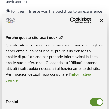
environment
🌍 For them, Trieste was the backdrop to an experience
that combined professional and personal growth.
🎥 Discover the master through the voices of those
who already lived it.
Perché questo sito usa i cookie?
Questo sito utilizza cookie tecnici per fornire una migliore
esperienza di navigazione e, previo suo consenso,
cookie di profilazione per proporle informazioni in linea
con le sue preferenze. Cliccando su “Rifiuta” saranno
attivati i soli cookie necessari al funzionamento del sito.
Condividi
Per maggiori dettagli, può consultare l’
informativa
cookie.
COPIA IL LINK
WHATSAPP
X-TWITTER
FACEBOOK
LINKEDIN
Selezione
Tecnici
del
consenso