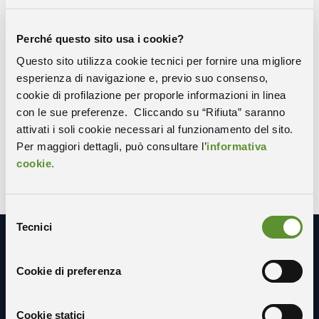
Perché questo sito usa i cookie?
Questo sito utilizza cookie tecnici per fornire una migliore
Condividi
esperienza di navigazione e, previo suo consenso,
cookie di profilazione per proporle informazioni in linea
COPIA IL LINK
WHATSAPP
con le sue preferenze. Cliccando su “Rifiuta” saranno
attivati i soli cookie necessari al funzionamento del sito.
X-TWITTER
FACEBOOK
LINKEDIN
Per maggiori dettagli, può consultare l’
informativa
cookie.
Selezione
Tecnici
del
consenso
Resta in contatto con noi
Cookie di preferenza
Cookie statici