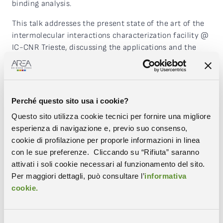
binding analysis.
This talk addresses the present state of the art of the
intermolecular interactions characterization facility @
IC-CNR Trieste, discussing the applications and the
potential of the core of the platform (i.e., Isothermal
Titration Calorimetry and Grating Coupled
Interferometry), and its upcoming improvements that
will be achieved thanks to PRP@CERIC project.
Perché questo sito usa i cookie?
Speaker: Sonia Covaceuszach, CNR – IC
Questo sito utilizza cookie tecnici per fornire una migliore
esperienza di navigazione e, previo suo consenso,
cookie di profilazione per proporle informazioni in linea
con le sue preferenze. Cliccando su “Rifiuta” saranno
attivati i soli cookie necessari al funzionamento del sito.
Per maggiori dettagli, può consultare l’
informativa
cookie.
Condividi
COPIA IL LINK
WHATSAPP
Selezione