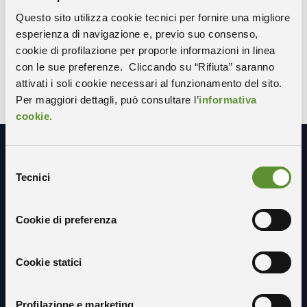
Questo sito utilizza cookie tecnici per fornire una migliore
COPIA IL LINK
WHATSAPP
esperienza di navigazione e, previo suo consenso,
X-TWITTER
FACEBOOK
LINKEDIN
cookie di profilazione per proporle informazioni in linea
con le sue preferenze. Cliccando su “Rifiuta” saranno
attivati i soli cookie necessari al funzionamento del sito.
Per maggiori dettagli, può consultare l’
informativa
cookie.
Selezione
Resta in contatto con noi
Tecnici
del
consenso
Cookie di preferenza
Cookie statici
Profilazione e marketing