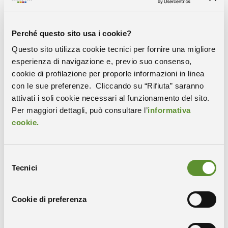
Sincrotrone Trieste e PRP@CERIC – Pathogen
Readiness Platform for CERIC-ERIC Upgrade, l’upgrade
Perché questo sito usa i cookie?
dell’infrastruttura di ricerca ERIC-CERIC, in corso di
realizzazione grazie a fondi PNRR, sviluppata per
Questo sito utilizza cookie tecnici per fornire una migliore
studiare agenti patogeni di origine umana, animale e
esperienza di navigazione e, previo suo consenso,
vegetale e intervenire rapidamente per contrastare la
cookie di profilazione per proporle informazioni in linea
diffusione di possibili nuovi focolai di malattie.
con le sue preferenze. Cliccando su “Rifiuta” saranno
attivati i soli cookie necessari al funzionamento del sito.
A condividere progetti ed esperienze:
Caterina Petrillo
,
Per maggiori dettagli, può consultare l’
informativa
presidente di Area Science Park,
Alfonso Franciosi
,
cookie.
presidente di Elettra Sincrotrone Trieste,
Simon
Connell
, presidente del Comitato esecutivo della
Fondazione African Light Sorce,
Jana Kolar
, direttore
Selezione
esecutivo CERIC-ERIC,
Allen Weeks
, Director General of
Tecnici
del
ELI-ERIC Delivery Consortium e
Andrea Lausi,
direttore
consenso
scientifico SESAME e
Federica
Cookie di preferenza
Montovani
, Infrastructure Manager di PRP@CERIC,
Area Science Park.