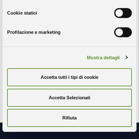
https://fedarene.org/event/in-plan-train-the-trainer-
live-in-vienna/
Cookie statici
Profilazione e marketing
Condividi
Mostra dettagli
COPIA IL LINK
WHATSAPP
Accetta tutti i tipi di cookie
X-TWITTER
FACEBOOK
LINKEDIN
Accetta Selezionati
Rifiuta