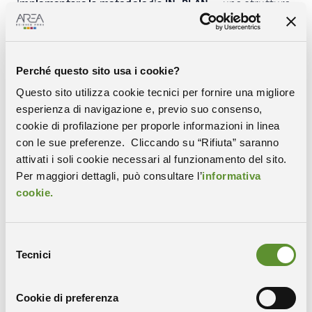
implementare la metodologia IN-PLAN
– una struttura
di supporto di lunga durata che consenta agli enti
locali e regionali di attuare efficacemente i loro piani
energetici, climatici e territoriali grazie a
un’
integrazione della pianificazione energetica e
Perché questo sito usa i cookie?
climatica con la pianificazione territoriale
Questo sito utilizza cookie tecnici per fornire una migliore
esperienza di navigazione e, previo suo consenso,
Previsto anche per alcuni partecipanti selezionati il
cookie di profilazione per proporle informazioni in linea
diritto al rimborso delle spese di viaggio e alloggio fino
con le sue preferenze. Cliccando su “Rifiuta” saranno
a un massimo di 500 EUR a persona (
l’eventuale
attivati i soli cookie necessari al funzionamento del sito.
procedura di rimborso sarà comunicata nel dettaglio ai
Per maggiori dettagli, può consultare l’
informativa
partecipanti selezionati).
cookie.
Le registrazioni sono aperte fino al
16 settembre 2025
(17:00 CET)
.
Selezione
Non perdere l’occasione: unisciti al cambiamento per
Tecnici
del
città più sostenibili e resilienti!
consenso
Cookie di preferenza
Per maggiori informazioni e iscrizioni: