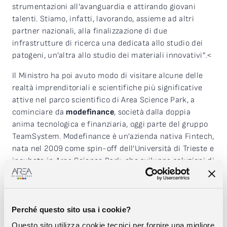
strumentazioni all’avanguardia e attirando giovani
talenti. Stiamo, infatti, lavorando, assieme ad altri
partner nazionali, alla finalizzazione di due
infrastrutture di ricerca una dedicata allo studio dei
patogeni, un’altra allo studio dei materiali innovativi”.<
Il Ministro ha poi avuto modo di visitare alcune delle
realtà imprenditoriali e scientifiche più significative
attive nel parco scientifico di Area Science Park, a
cominciare da
modefinance
, società dalla doppia
anima tecnologica e finanziaria, oggi parte del gruppo
TeamSystem. Modefinance è un’azienda nativa Fintech,
nata nel 2009 come spin-off dell’Università di Trieste e
incubata in Area Science Park, che sviluppa soluzioni di
Intelligenza Artificiale e data science per la valutazione
e la gestione del rischio di credito.<
È stata poi la volta dell’
ICGEB
(International Centre for
Perché questo sito usa i cookie?
Genetic Engineering and Biotechnology),
Questo sito utilizza cookie tecnici per fornire una migliore