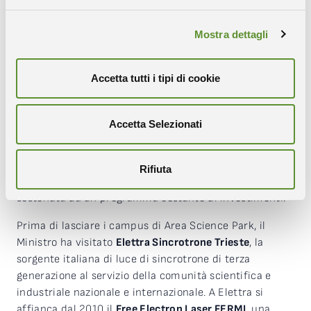
Piattaforma dedicata alle Scienze della vita,
un’infrastruttura di ricerca aperta, in grado di fornire
Mostra dettagli
know-how e servizi finalizzati a test sperimentali e
progetti di ricerca applicata e industriale, e che sarà
ulteriormente potenziata grazie ai fondi PNRR del Mur.
Accetta tutti i tipi di cookie
Tappa successiva i
laboratori di R&D di Alifax
, una delle
più importanti società italiane specializzate nello
Accetta Selezionati
sviluppo, produzione e distribuzione di strumentazione
diagnostica clinica per l’automazione di laboratorio,
caratterizzata da un forte orientamento verso la
Rifiuta
ricerca scientifica e l’innovazione tecnologica
sostenuta da un programma costante di investimenti.
Prima di lasciare i campus di Area Science Park, il
Ministro ha visitato
Elettra Sincrotrone Trieste
, la
sorgente italiana di luce di sincrotrone di terza
generazione al servizio della comunità scientifica e
industriale nazionale e internazionale. A Elettra si
affianca dal 2010 il
Free Electron Laser FERMI
, una