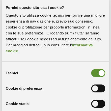
Perché questo sito usa i cookie?
PROGRAMMA
Questo sito utilizza cookie tecnici per fornire una migliore
PER UNA CONCRETA E MISURABILE SOSTENIBILITÀ
esperienza di navigazione e, previo suo consenso,
DELLE INFRASTRUTTURE
cookie di profilazione per proporle informazioni in linea
Conduce i lavori Alfredo Martini, Direttore Associazione
con le sue preferenze. Cliccando su “Rifiuta” saranno
Infrastrutture Sostenibili
attivati i soli cookie necessari al funzionamento del sito.
Per maggiori dettagli, può consultare l’
informativa
Ore 14.30
cookie.
Saluti introduttivi
Massimiliano Fedriga
, Presidente Regione Friuli Venezia
Selezione
Giulia
Tecnici
del
Caterina Petrillo
, Presidente Area Science Park
consenso
Cookie di preferenza
La misurazione della sostenibilità delle infrastrutture
Alfonso Franciosi
, Presidente Elettra Sincrotrone
Cookie statici