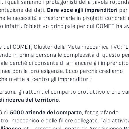
, i quali saranno i protagonisti della tavola rotond
ntazione dei dati.
Dare voce agli imprenditori
per
 le necessità e trasformarle in progetti concreti 
to infatti, l’obiettivo principale per cui COMET ha a
re del COMET, Cluster della Metalmeccanica FVG: “
vendo in prima persona le complessità di questo pe
e perché ci consente di affiancare gli imprendito
 linea con le loro esigenze. Ecco perché crediamo
e mette al centro gli imprenditori.”
ersona gli attori del comparto produttivo e che va
di ricerca del territorio
.
ù di
5000 aziende del comparto
, fotografando
ro-meccanico e delle filiere collegate. Tale attivit
elligence
, strumento sviluppato da Area Science P