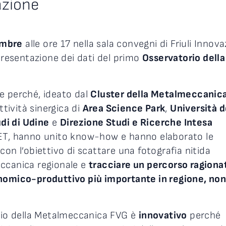
azione
embre
alle ore 17 nella sala convegni di Friuli Innov
 presentazione dei dati del primo
Osservatorio della
e perché, ideato dal
Cluster della Metalmeccanic
’attività sinergica di
Area Science Park
,
Università d
udi di Udine
e
Direzione Studi e Ricerche Intesa
MET, hanno unito know-how e hanno elaborato le
on l’obiettivo di scattare una fotografia nitida
eccanica regionale e
tracciare un percorso ragiona
onomico-produttivo più importante in regione, no
.
orio della Metalmeccanica FVG è
innovativo
perché