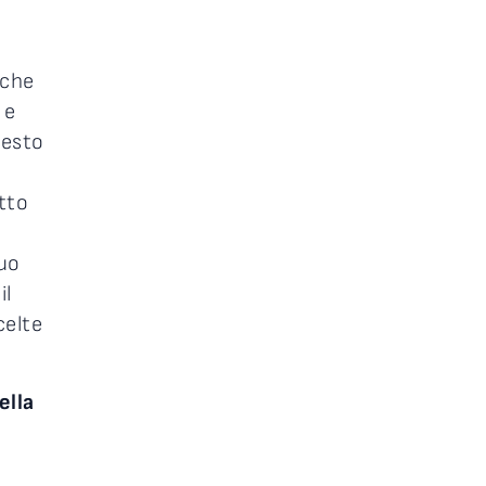
 che
 e
uesto
tto
suo
il
celte
ella