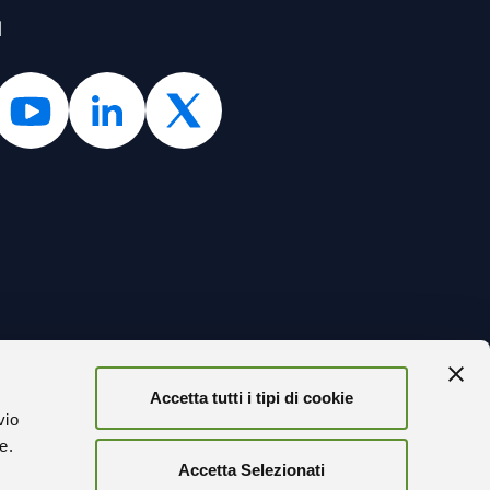
l
Accetta tutti i tipi di cookie
TORNA
vio
ze.
Accetta Selezionati
r