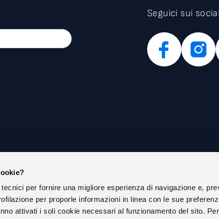
Seguici sui socia
cookie?
IAMO
PRIVACY POLICY
 tecnici per fornire una migliore esperienza di navigazione e, pre
COOKIE POLICY
ofilazione per proporle informazioni in linea con le sue preferen
ISTRAZIONE TRASPARENTE
SOCIAL MEDIA POLICY ESTERNA
nno attivati i soli cookie necessari al funzionamento del sito. Pe