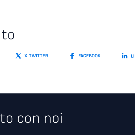
nto
X-TWITTER
FACEBOOK
L
to con noi