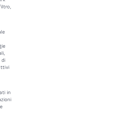
iltro,
ale
gie
li,
 di
ttivi
ti in
azioni
le