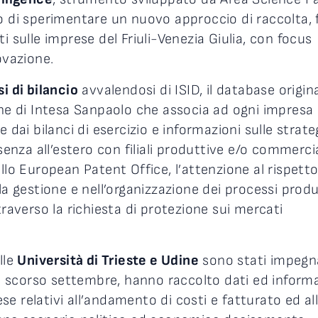
o di sperimentare un nuovo approccio di raccolta, f
i sulle imprese del Friuli-Venezia Giulia, con focus
ovazione.
si di bilancio
avvalendosi di ISID, il database origin
che di Intesa Sanpaolo che associa ad ogni impresa
 dai bilanci di esercizio e informazioni sulle strate
senza all’estero con filiali produttive e/o commercia
llo European Patent Office, l’attenzione al rispetto
la gestione e nell’organizzazione dei processi produ
traverso la richiesta di protezione sui mercati
lle
Università di Trieste e Udine
sono stati impegna
lo scorso settembre, hanno raccolto dati ed inform
e relativi all’andamento di costi e fatturato ed al