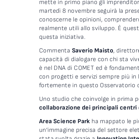
mette in primo piano gli imprenditori
martedì 8 novembre seguirà la prese
conoscerne le opinioni, comprenderne
realmente utili allo sviluppo. È ques
questa iniziativa.
Commenta
Saverio Maisto
, diretto
capacità di dialogare con chi sta vi
è nel DNA di COMET ed è fondamental
con progetti e servizi sempre più in
fortemente in questo Osservatorio ch
Uno studio che coinvolge in prima p
collaborazione dei principali centri 
Area Science Park
ha mappato le pi
un’immagine precisa del settore elett
stata svolta grazie a
Innovation Int