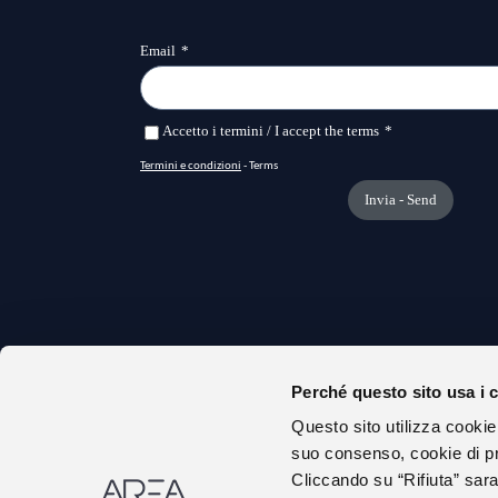
Perché questo sito usa i 
CHI S
Questo sito utilizza cookie
URP
suo consenso, cookie di pr
AMMIN
Cliccando su “Rifiuta” sara