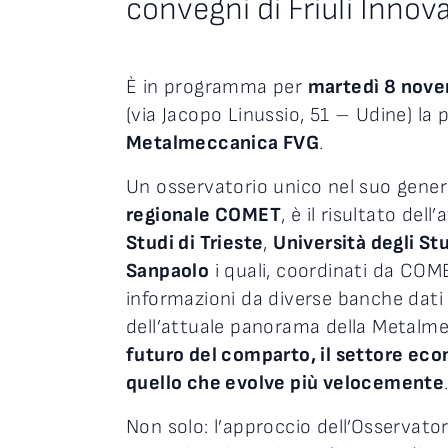
convegni di Friuli Innov
È in programma per
martedì 8 nov
(via Jacopo Linussio, 51 – Udine) la
Metalmeccanica FVG
.
Un osservatorio unico nel suo gener
regionale COMET
, è il risultato dell
Studi di Trieste
,
Università degli St
Sanpaolo
i quali, coordinati da CO
informazioni da diverse banche dati c
dell’attuale panorama della Metalm
futuro del comparto, il settore ec
quello che evolve più velocemente
Non solo: l’approccio dell’Osservat