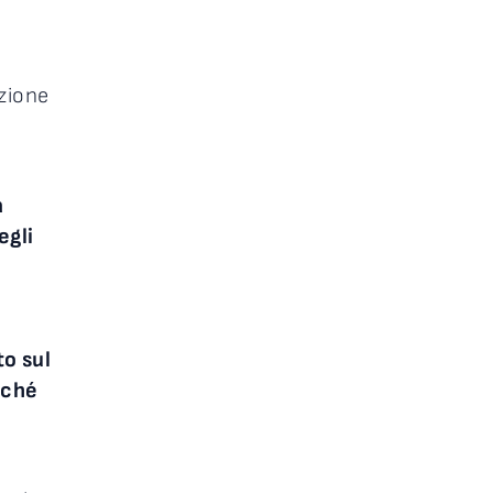
azione
a
egli
to sul
nché