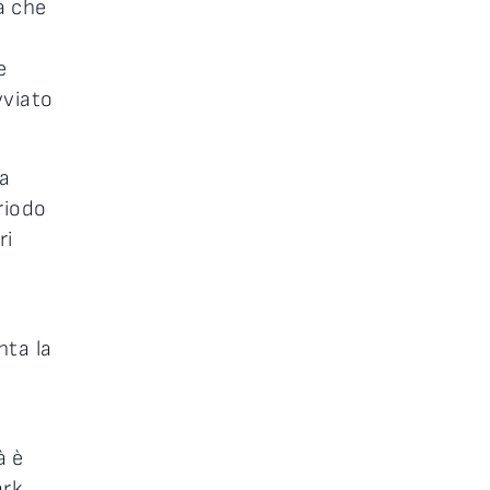
a che
e
vviato
La
riodo
ri
nta la
à è
ark