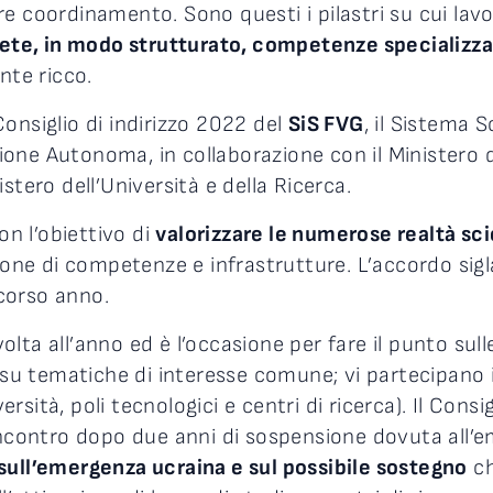
e coordinamento. Sono questi i pilastri su cui lav
 rete, in modo strutturato, competenze specializza
nte ricco.
onsiglio di indirizzo 2022 del
SiS FVG
, il Sistema S
gione Autonoma, in collaborazione con il Ministero de
stero dell’Università e della Ricerca.
on l’obiettivo di
valorizzare le numerose realtà sci
ione di competenze e infrastrutture. L’accordo sigla
corso anno.
volta all’anno ed è l’occasione per fare il punto sull
 tematiche di interesse comune; vi partecipano i 
ersità, poli tecnologici e centri di ricerca). Il Consi
 incontro dopo due anni di sospensione dovuta all
sull’emergenza ucraina e sul possibile sostegno
ch