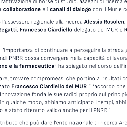
l’attivazione di borse di studio, assegni di ricerca e
La
collaborazione
e i
canali di dialogo
con il Mur e c
l’assessore regionale alla ricerca
Alessia Rosolen
,
Segatti
,
Francesco Ciardiello
delegato del MUR e
R
l’importanza di continuare a perseguire la strada g
andi PNRR possa convergere nella capacità di lavor
geno e la farmaceutica
” ha spiegato nel corso dell’i
are, trovare compromessi che portino a risultati c
gato F
rancesco Ciardiello del MUR
“L’accordo che h
’Innovazione fonda le sue radici proprio sul princip
, in qualche modo, abbiamo anticipato i tempi, abbia
 è stato ritenuto valido anche per il PNRR.”
ributo che può dare l’ente nazionale di ricerca Ar