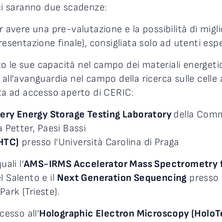
 ci saranno due scadenze:
er avere una pre-valutazione e la possibilità di migl
esentazione finale), consigliata solo ad utenti esper
le sue capacità nel campo dei materiali energetici. 
all’avanguardia nel campo della ricerca sulle celle
rta ad accesso aperto di CERIC:
tery Energy Storage Testing Laboratory
della Comm
a Petter, Paesi Bassi
HTC)
presso l’Università Carolina di Praga
ali l’
AMS-IRMS Accelerator Mass Spectrometry f
l Salento e il
Next Generation Sequencing
presso 
ark (Trieste).
cesso all’
Holographic Electron Microscopy (Holo