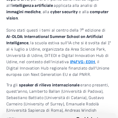
all’
intelligenza artificiale
applicata alla analisi di
immagini mediche
, alla
cyber security
e alla
computer
vision
.
a
Sono stati questi i temi al centro della 7
edizione di
AI-DLDA: International Summer School on Artificial
Intelligence
, la scuola estiva sull’IA che si è svolta dal 1°
al 4 luglio a Udine, organizzata da Area Science Park,
Università di Udine, DITEDI e Digital Innovation Hub di
Udine, nel contesto dell’iniziativa
IP4FVG-EDIH
, il
Digital Innovation Hub regionale finanziato dall’Unione
europea con Next Generation EU e dal PNRR.
Tra gli
speaker di rilievo internazionale
erano presenti,
quest’anno, Lamberto Ballan (Università di Padova),
Sebastiano Battiato (Università di Catania), Gustavo
Carneiro (University of Surrey), Emanuele Rodolà
(Università Sapienza di Roma), Andreas Windish
(Joanneum research) e Stefano Zanero (Politecnico di