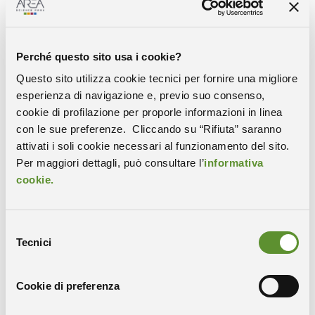
Milano).
La Summer School di Udine si conferma un’importante
Perché questo sito usa i cookie?
opportunità di networking tra ricercatori e altri
professionisti del settore. Tra i partecipanti di questa
Questo sito utilizza cookie tecnici per fornire una migliore
edizione, ben 19 i professionisti provenienti da
esperienza di navigazione e, previo suo consenso,
importanti aziende regionali e nazionali e 16 i
cookie di profilazione per proporle informazioni in linea
ricercatori e dottorandi di realtà universitarie italiane
con le sue preferenze. Cliccando su “Rifiuta” saranno
ed europee (Francia, Regno Unito e Lituania le
attivati i soli cookie necessari al funzionamento del sito.
principali).
Per maggiori dettagli, può consultare l’
informativa
cookie.
Oltre che per le sessioni di studio e approfondimento,
la Summer School AI-DLDA si è caratterizzata sin dalla
sua nascita anche per il fitto programma di workshop
Selezione
pomeridiani, condotti da
esperti di applicazioni
Tecnici
del
industriali
, quest’anno a cura di aziende ed enti quali
consenso
Joanneum research, Lenovo, SISSA, Università di Udine,
Cookie di preferenza
Datamantix, R-Tree Technologies, Università di Modena
e Reggio Emilia, beanTech.