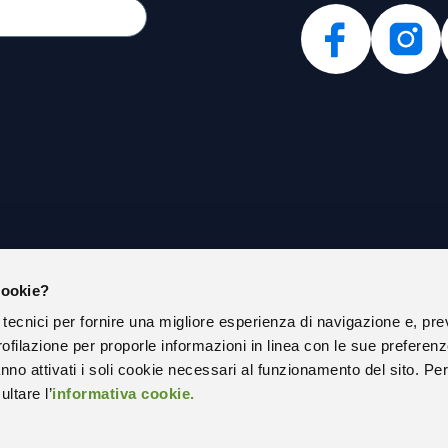
cookie?
IAMO
PRIVACY POLICY
 tecnici per fornire una migliore esperienza di navigazione e, pre
COOKIE POLICY
ofilazione per proporle informazioni in linea con le sue preferen
ISTRAZIONE TRASPARENTE
SOCIAL MEDIA POLICY ESTERNA
nno attivati i soli cookie necessari al funzionamento del sito. Pe
ltare l’
informativa cookie.
RAZIONE DI ACCESSIBILITÀ
STATISTICHE SITO WEB
 APPALTI
PEC – POSTA ELETTRONICA CERTI
ONLINE
CODICE UNIVOCO UFFICIO – SPLIT