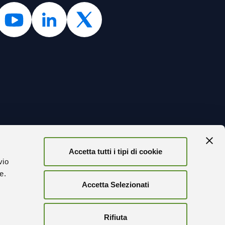
Accetta tutti i tipi di cookie
TORNA
vio
ze.
Accetta Selezionati
r
FICATA
Rifiuta