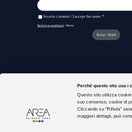
Perché questo sito usa i 
CHI S
Questo sito utilizza cookie
URP
suo consenso, cookie di pr
AMMIN
Cliccando su “Rifiuta” sara
maggiori dettagli, può consu
DICHIA
GARE E
ALBO 