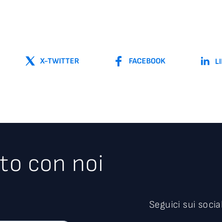
X-TWITTER
FACEBOOK
L
to con noi
Seguici sui socia