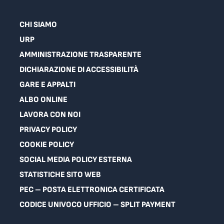
CHI SIAMO
URP
AMMINISTRAZIONE TRASPARENTE
DICHIARAZIONE DI ACCESSIBILITÀ
GARE E APPALTI
ALBO ONLINE
LAVORA CON NOI
PRIVACY POLICY
COOKIE POLICY
SOCIAL MEDIA POLICY ESTERNA
STATISTICHE SITO WEB
PEC – POSTA ELETTRONICA CERTIFICATA
CODICE UNIVOCO UFFICIO – SPLIT PAYMENT