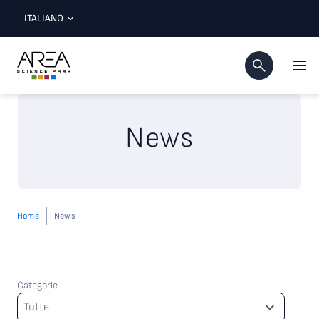
ITALIANO
News
Home
News
Categorie
Categorie
Tutte