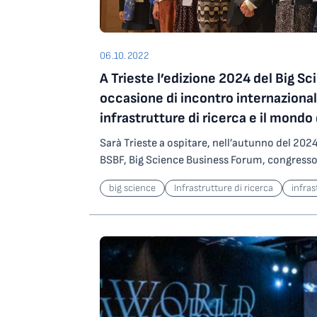
06.10.2022
A Trieste l’edizione 2024 del Big S
occasione di incontro internazionale
infrastrutture di ricerca e il mondo 
Sarà Trieste a ospitare, nell’autunno del 2024
BSBF, Big Science Business Forum, congresso 
sull’innovazione tecnologica, punto di incont
big science
Infrastrutture di ricerca
infras
unisce le principali Infrastrutture di Ricer
nel 2018 e Granada nel 2022, il capoluogo giul
del Big Science Common Market; grande play
progettano e realizzano strumentazione con 
generazione potranno incontrare a Trieste tec
responsabili di grandi infrastrutture di ricerc
presso il centro congressi di Porto Vecchio di
incontro e confronto sui temi e le esigenze i