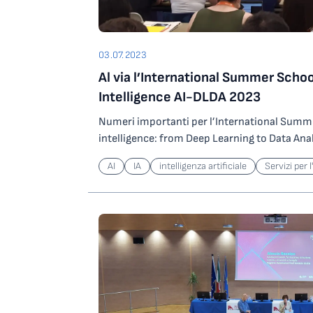
03.07.2023
Al via l’International Summer School
Intelligence AI-DLDA 2023
Numeri importanti per l’International Summer
intelligence: from Deep Learning to Data Ana
scuola estiva a tema intelligenza artificiale o
AI
IA
intelligenza artificiale
Servizi per 
Udine, IP4FVG e DITEDI con la collaborazione
Digital Innovation Hub (DIH) Udine, del Com
CVPL Associazione Italiana per la ricerca in 
COMET . Giunta quest’anno alla sua sesta edi
terrà a Palazzo Antonini a Udine dal 3 al 7 lugli
che parteciperanno in presenza, tra dottorand
professionisti del settore digitale provenienti 
Regno Unito, Francia, Germania, Paesi Bassi 
Corea del Sud sono le principali sedi Universi