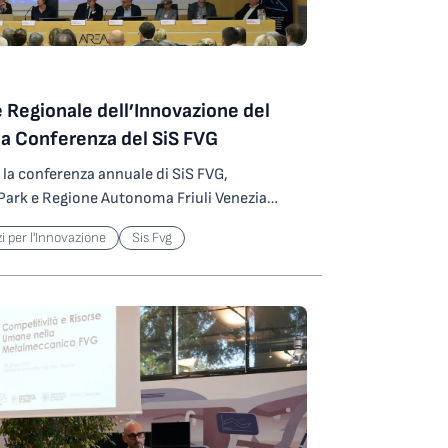
e Regionale dell’Innovazione del
la Conferenza del SiS FVG
 la conferenza annuale di SiS FVG,
Park e Regione Autonoma Friuli Venezia
cosistema dell’innovazione del Nord-Est
i per l'Innovazione
Sis Fvg
na rete capillare di 24 partner che,
rconnesso e integrato tra Università, enti
novazione, enti territoriali e soggetti pubblici
stema capace di fornire soluzioni tecnologiche
e, con benefici per il mondo produttivo e la
ra avanzata, agroalimentare intelligente,
ntagna, strategie progettuali sostenibili,
 lavoro innovativi e intelligenti, salute e
ura sono gli ambiti, coerenti con le