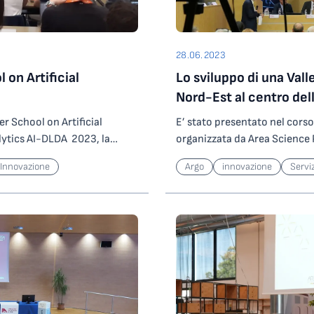
28.06.2023
 on Artificial
Lo sviluppo di una Vall
Nord-Est al centro del
 School on Artificial
E’ stato presentato nel corso
lytics AI-DLDA 2023, la
organizzata da Area Science 
rganizzata dall’Università di
Giulia, il progetto iNEST, e
l'Innovazione
Argo
innovazione
Serviz
 di AREA Science Park, del
finanziato dal Pnrr. iNEST è u
petence Center SMACT, di
attraverso un approccio inte
Computer Vision e del Cluster
pubblici di ricerca, poli di in
zione, la Summer School si
e privati, alimenta un ecosi
o. Più di settanta gli iscritti
alle grandi sfide del present
i, ricercatori e
vita delle persone. Manifattu
dall’Italia e dall’estero:
economia del mare e della mo
ma anche Lituania, Ucraina e
sistemi e ambienti di vita e di
tarie di provenienza dei
alimentazione, turismo e cult