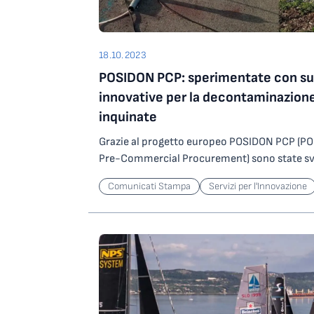
18.10.2023
POSIDON PCP: sperimentate con su
innovative per la decontaminazione 
inquinate
Grazie al progetto europeo POSIDON PCP (PO
Pre-Commercial Procurement) sono state svi
tecnologie per la decontaminazione di suoli i
Comunicati Stampa
Servizi per l'Innovazione
dismesse. I risultati delle sperimentazioni de
competitiva, finalizzata all’acquisto di serviz
stati presentati nel corso dell’evento finale d
ottobre a Bilbao, in Spagna. POSIDON, finan
2020 dell’Unione Europea e coordinato da Ar
l’obiettivo di indirizzare dal lato della doman
nuove soluzioni non ancora presenti sul merc
aggregato 5 committenti europei, proprietari/g