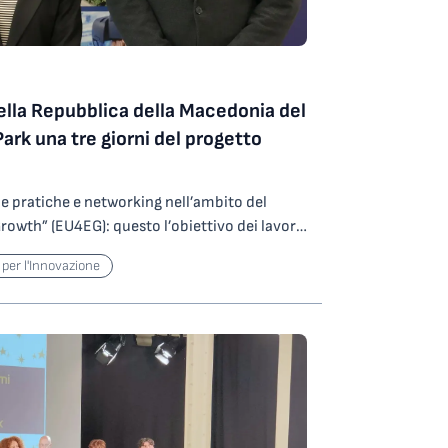
lla Repubblica della Macedonia del
ark una tre giorni del progetto
ne pratiche e networking nell’ambito del
owth” (EU4EG): questo l’obiettivo dei lavori
ono nel Centro Congressi di Area Science
 per l'Innovazione
upporto delle imprese, stakeholder
are dello sviluppo economico della Repubblica
 aprire i lavori questa mattina sono
idente di Area Science Park, Roberto
e della Central European Initiative (CEI),
 in Italia della Repubblica della Macedonia
 2021 e della durata di 48 mesi, ha come
el sistema economico della Macedonia del