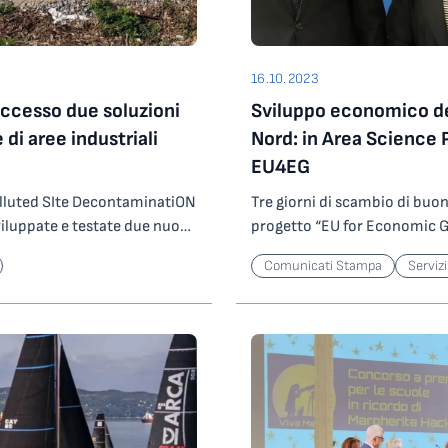
16.10.2023
ccesso due soluzioni
Sviluppo economico de
di aree industriali
Nord: in Area Science P
EU4EG
lluted SIte DecontaminatiON
Tre giorni di scambio di buo
luppate e testate due nuove
progetto “EU for Economic Gr
n aree industriali inquinate
che dal 16 al 18 ottobre ved
Comunicati Stampa
Servizi
ll’ultima fase della procedura
Park agenzie territoriali a s
i di ricerca e sviluppo, sono
istituzionali e imprese parl
i progetto, lo scorso 9
della Macedonia del Nord. Ad
ziato dal programma Horizon
stati Caterina Petrillo, Pres
ea Science Park, nasce con
Antonione, Segretario general
da pubblica, lo sviluppo di
e Vesel Memedi, Ambasciatore
ato.< Il progetto ha
del Nord. EU4EG, partito nel
estori dei siti inquinati,
obiettivo il rafforzamento d