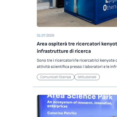
31.07.2026
Area ospiterà tre ricercatori kenyot
infrastrutture di ricerca
Sono tre i ricercatori/le ricercatrici kenyot
attività scientifica presso i laboratori e le inf
Science Park grazie a un contributo del Minist
Comunicati Stampa
Istituzionale
Ricerca che l’Ente ha ottenuto partecipando
nell’ambito degli investimenti del PNRR. In par
ricercatori/ricercatrici selezionati saranno os
potranno svolgere attività di ricerca presso
altamente specializzata per lo studio di agen
operando su ORFEO, centro per il calcolo ad a
Science Park. Le attività riguarderanno lo sv