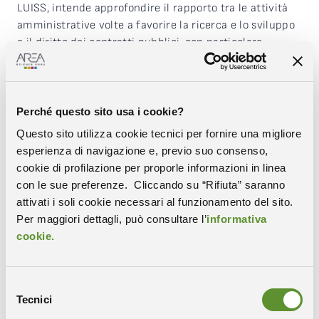
LUISS, intende approfondire il rapporto tra le attività
amministrative volte a favorire la ricerca e lo sviluppo
e il diritto dei contratti pubblici, con particolare
attenzione alle criticità che possono emergere quando
gli obiettivi europei sono calati negli ordinamenti
giuridici nazionali.
Perché questo sito usa i cookie?
Nel corso del seminario, in programma l’11 marzo 2026
Questo sito utilizza cookie tecnici per fornire una migliore
dalle 10.00 alle 12.00, sarà dedicato un
esperienza di navigazione e, previo suo consenso,
approfondimento al Public
Procurement for Innovation
,
cookie di profilazione per proporle informazioni in linea
l’approccio promosso a livello europeo che prevede il
con le sue preferenze. Cliccando su “Rifiuta” saranno
ricorso a procedure più flessibili per gli appalti di
attivati i soli cookie necessari al funzionamento del sito.
ricerca e sviluppo. Il seminario porrà l’attenzione sulla
Per maggiori dettagli, può consultare l’
informativa
necessità di superare la cultura del formalismo
cookie.
amministrativo, mantenendo le garanzie, a favore di
modelli più flessibili che mettano realmente al centro
la libertà della ricerca.
Selezione
Tecnici
del
—