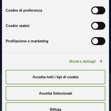
consenso
Cookie di preferenza
Seguici sui social
Cookie statici
Profilazione e marketing
Mostra dettagli
Accetta tutti i tipi di cookie
CHI SIAMO
URP
Accetta Selezionati
AMMINISTRAZIONE TRASPARENTE
DICHIARAZIONE DI ACCESSIBILITÀ
Rifiuta